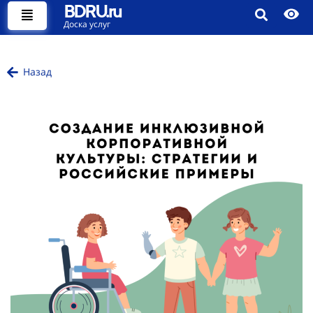
BDRU.ru
Доска услуг
Назад