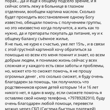
порах... Да и еще к общему подсело зрение, и я
сейчас опять лежу в больнице в глазном
отделении, вообщем картина маслом. Сколько
будет проходить восстановление одному Богу
известно, обещали помочь с получением группы,
но это неизвестно когда получится, а жить как то
нужно, да и препараты покупать да питание, ну и к
общему балансу съёмное жилье,
Я не пью, не курю к счастью, уже лет 15ть , и в связи
с этой грустной картиной хочу обратиться за
помощью ко всем кто меня помнит и знает, ко всем
добрым людям, я понимаю жизнь сейчас у всех
сложная и у каждого есть свои заботы и проблемы,
но, может кто-то сможет помочь, я не прошу
огромных денег , кто сколько сможет, я буду очень
благодарен за помощь, так получилось что
родственников кроме детей которым 14 и 16 лет
никого нет, я один в миру, если сможете помочь я
оставляю свой номер телефона, +79789282910, буду
очень благодарен любой помощи, перевести
можно через СБП (Система быстрых платежей)