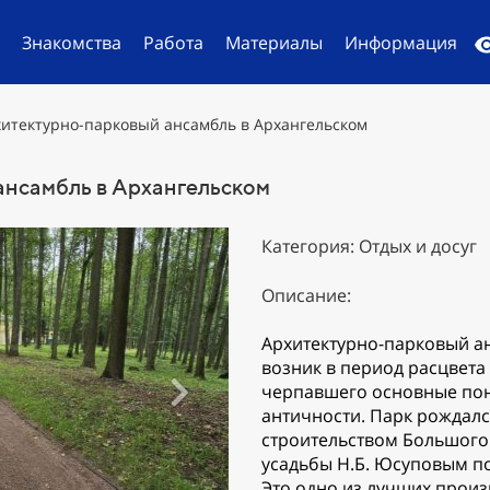
й
Знакомства
Работа
Материалы
Информация
итектурно-парковый ансамбль в Архангельском
ансамбль в Архангельском
Категория: Отдых и досуг
Описание:
Архитектурно-парковый а
возник в период расцвета 
черпавшего основные поня
античности. Парк рождал
строительством Большого
усадьбы Н.Б. Юсуповым п
Это одно из лучших прои