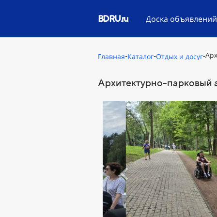
BDRU.ru
Доска объявлени
-
-
-
Арх
Главная
Каталог
Отдых и досуг
Архитектурно-парковый 