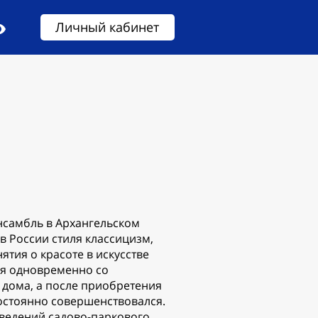
Личный кабинет
нсамбль в Архангельском
в России стиля классицизм,
тия о красоте в искусстве
ся одновременно со
 дома, а после приобретения
остоянно совершенствовался.
зведений садово-паркового