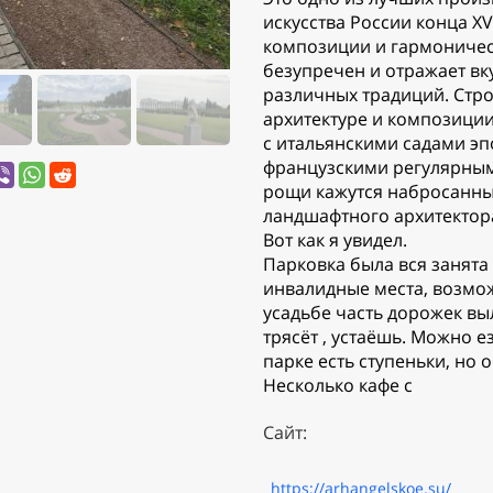
искусства России конца XVI
композиции и гармоничес
безупречен и отражает вк
различных традиций. Cтро
архитектуре и композиции
с итальянскими садами э
французскими регулярным
рощи кажутся набросанны
ландшафтного архитектор
Вот как я увидел.
Парковка была вся занята 
инвалидные места, возмож
усадьбе часть дорожек в
трясёт , устаёшь. Можно ез
парке есть ступеньки, но 
Несколько кафе с
Сайт:
https://arhangelskoe.su/