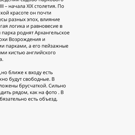
II – начала XIX столетия. По
кой красоте он почти
усы разных эпох, влияние
гая логика и равновесие в
 парка роднят Архангельское
похи Возрождения и
и парками, а его пейзажные
ми кистью английского
а.
,но ближе к входу есть
но будут свободные. В
ыложены брусчаткой. Сильно
дить рядом, как на фото . В
обязательно есть объезд.