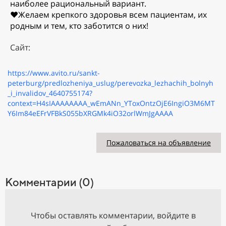
наиболее рациональный вариант.
❤️Желаем крепкого здоровья всем пациентам, их
родным и тем, кто заботится о них!
Сайт:
https://www.avito.ru/sankt-
peterburg/predlozheniya_uslug/perevozka_lezhachih_bolnyh
_i_invalidov_4640755174?
context=H4sIAAAAAAAA_wEmANn_YToxOntzOjE6IngiO3M6MT
Y6Im84eEFrVFBkS055bXRGMk4iO32orlWmJgAAAA
Пожаловаться на объявление
Комментарии (0)
Чтобы оставлять комментарии, войдите в