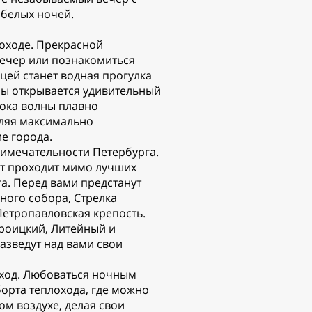
 белых ночей.
лоходе. Прекрасной
ечер или познакомиться
цей станет водная прогулка
бы открывается удивительный
пока волны плавно
оляя максимально
е города.
римечательности Петербурга.
т проходит мимо лучших
а. Перед вами предстанут
ного собора, Стрелка
Петропавловская крепость.
роицкий, Литейный и
азведут над вами свои
ход. Любоваться ночным
борта теплохода, где можно
ом воздухе, делая свои