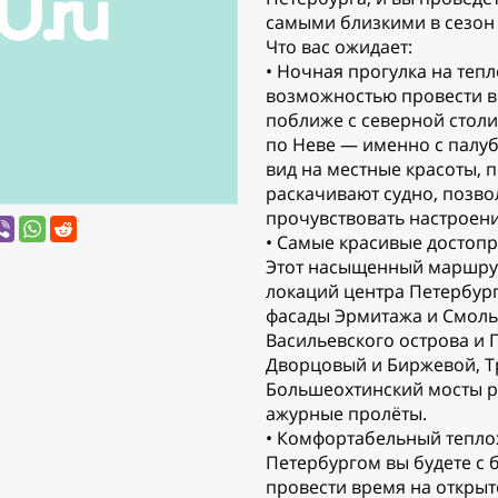
самыми близкими в сезон
Что вас ожидает:
• Ночная прогулка на теп
возможностью провести в
поближе с северной столи
по Неве — именно с палу
вид на местные красоты, 
раскачивают судно, позв
прочувствовать настроени
• Самые красивые достоп
Этот насыщенный маршру
локаций центра Петербург
фасады Эрмитажа и Смоль
Васильевского острова и 
Дворцовый и Биржевой, Т
Большеохтинский мосты р
ажурные пролёты.
• Комфортабельный тепло
Петербургом вы будете с 
провести время на открыт