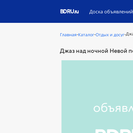
BDRU.ru
Доска объявлени
-
-
-
Джа
Главная
Каталог
Отдых и досуг
Джаз над ночной Невой п