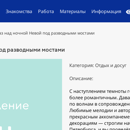
й
Знакомства
Работа
Материалы
Информация
з над ночной Невой под разводными мостами
од разводными мостами
Категория: Отдых и досуг
Описание:
С наступлением темноты г
более романтичным. Дава
по волнам в сопровожден
Любимые мелодии и автор
прекрасным аккомпанеме
декорациям — строгим н
Петербурга, и вы проведё