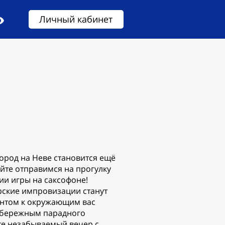
Личный кабинет
ород на Неве становится ещё
йте отправимся на прогулку
ии игры на саксофоне!
ские импровизации станут
нтом к окружающим вас
абережным парадного
те незабываемый вечер с